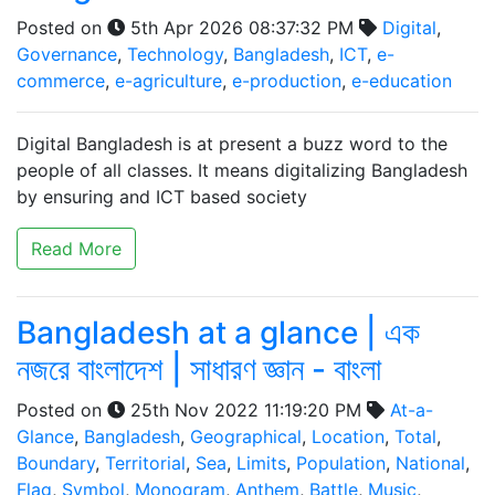
Posted on
5th Apr 2026 08:37:32 PM
Digital
,
Governance
,
Technology
,
Bangladesh
,
ICT
,
е-
commerce
,
e-agriculture
,
e-production
,
e-education
Digital Bangladesh is at present a buzz word to the
people of all classes. It means digitalizing Bangladesh
by ensuring and ICT based society
Read More
Bangladesh at a glance | এক
নজরে বাংলাদেশ | সাধারণ জ্ঞান - বাংলা
Posted on
25th Nov 2022 11:19:20 PM
At-a-
Glance
,
Bangladesh
,
Geographical
,
Location
,
Total
,
Boundary
,
Territorial
,
Sea
,
Limits
,
Population
,
National
,
Flag
,
Symbol
,
Monogram
,
Anthem
,
Battle
,
Music
,