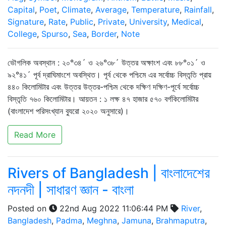
Capital
,
Poet
,
Climate
,
Average
,
Temperature
,
Rainfall
,
Signature
,
Rate
,
Public
,
Private
,
University
,
Medical
,
College
,
Spurso
,
Sea
,
Border
,
Note
ভৌগলিক অবস্থান : ২০°৩৪´ ও ২৬°৩৮´ উত্তর অক্ষাংশ এবং ৮৮°০১´ ও
৯২°৪১´ পূর্ব দ্রাঘিমাংশে অবস্থিত। পূর্ব থেকে পশ্চিমে এর সর্বোচ্চ বিস্তৃতি প্রায়
৪৪০ কিলোমিটার এবং উত্তর উত্তর-পশ্চিম থেকে দক্ষিণ দক্ষিণ-পূর্বে সর্বোচ্চ
বিস্তৃতি ৭৬০ কিলোমিটার। আয়তন : ১ লক্ষ ৪৭ হাজার ৫৭০ বর্গকিলোমিটার
(বাংলাদেশ পরিসংখ্যান ব্যুরো ২০২০ অনুসারে)।
Read More
Rivers of Bangladesh | বাংলাদেশের
নদনদী | সাধারণ জ্ঞান - বাংলা
Posted on
22nd Aug 2022 11:06:44 PM
River
,
Bangladesh
,
Padma
,
Meghna
,
Jamuna
,
Brahmaputra
,